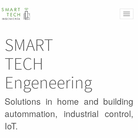
Toggl
naviga
SMART
TECH
Engeneering
Solutions in home and building
autommation, industrial control,
IoT.